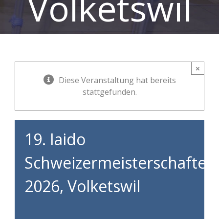
Volketswil
×
Diese Veranstaltung hat bereits
stattgefunden.
19. Iaido
Schweizermeisterschaften
2026, Volketswil