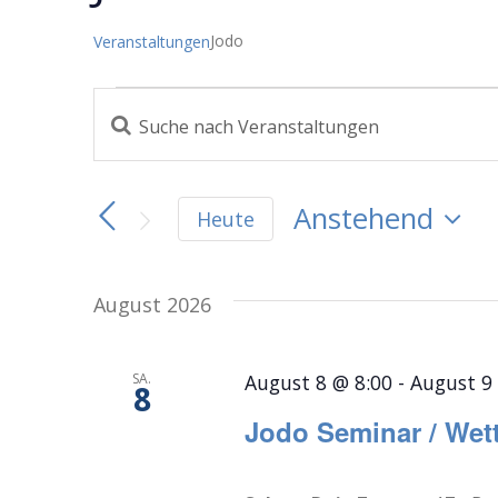
Jodo
Veranstaltungen
Veranstaltungen
Bitte
Veranstaltungen
Schlüsselwort
eingeben.
Suche
Suche
Anstehend
Heute
nach
und
Datum
Veranstaltungen
Schlüsselwort.
wählen.
Ansichten,
August 2026
Navigation
SA.
August 8 @ 8:00
-
August 9
8
Jodo Seminar / Wet