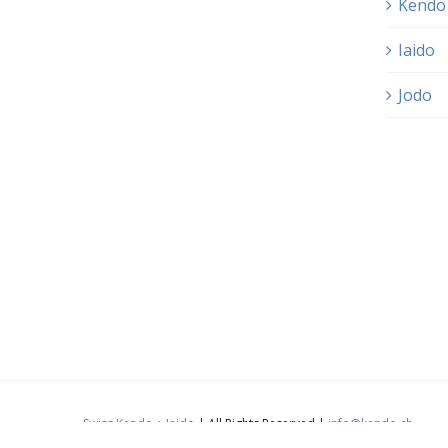
Kendo
Iaido
Jodo
Swiss Kendo + Iaido
| All Rights Reserved |
info@kendo.ch