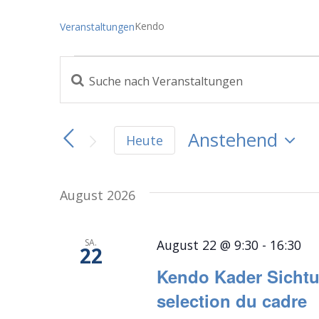
Kendo
Veranstaltungen
Veranstaltungen
Bitte
Veranstaltungen
Schlüsselwort
eingeben.
Suche
Suche
Anstehend
Heute
nach
und
Datum
Veranstaltungen
Schlüsselwort.
wählen.
Ansichten,
August 2026
Navigation
SA.
August 22 @ 9:30
-
16:30
22
Kendo Kader Sichtu
selection du cadre