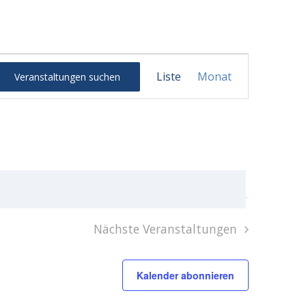
Veranstaltu
Liste
Monat
Veranstaltungen suchen
Ansichten-
Navigation
Nächste
Veranstaltungen
Kalender abonnieren