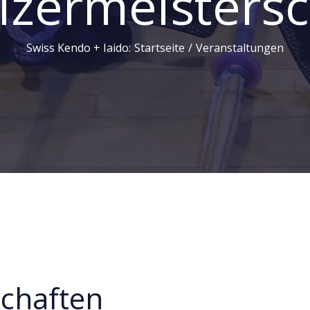
izermeistersc
Swiss Kendo + Iaido
:
Startseite
/
Veranstaltungen
chaften