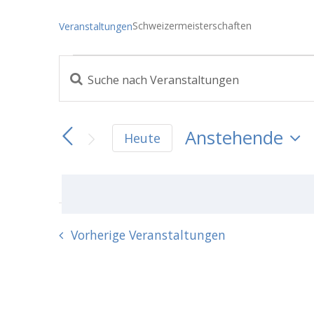
Schweizermeisterschaften
Veranstaltungen
Veranstaltungen
Bitte
Veranstaltungen
Schlüsselwort
eingeben.
Suche
Suche
Anstehende
Heute
nach
und
Datum
Veranstaltungen
Schlüsselwort.
wählen.
Ansichten,
Navigation
Vorherige
Veranstaltungen