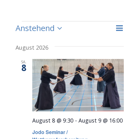
Veranstaltungen
Vera
Anstehend
Liste
Suche
Veran
Datum
Ansi
Suche
August 2026
wählen.
Navi
und
SA.
8
Ansich
Naviga
August 8 @ 9:30
-
August 9 @ 16:00
Jodo Seminar /