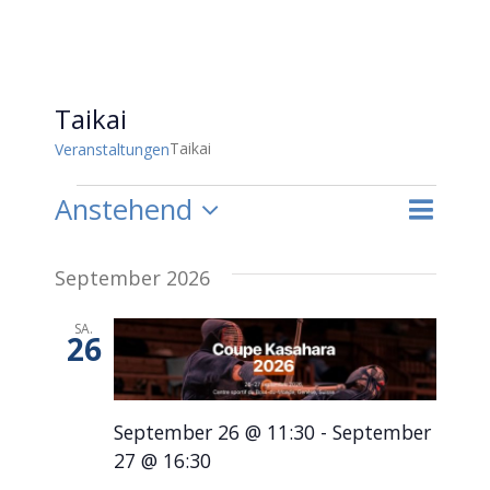
Taikai
Taikai
Veranstaltungen
Veranstaltungen
Vera
Anstehend
Liste
Suche
Veran
Datum
Ansi
Suche
September 2026
wählen.
Navi
und
SA.
26
Ansich
September 26 @ 11:30
-
September
Naviga
27 @ 16:30