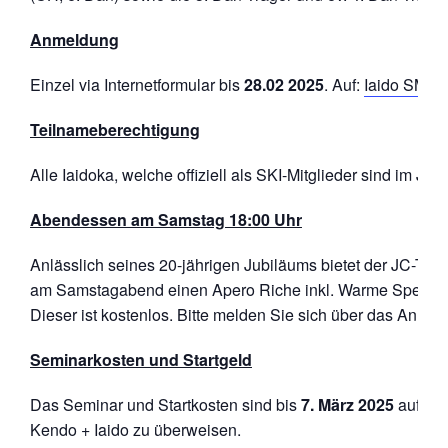
Anmeldung
Einzel via Internetformular bis
28.02 2025
. Auf:
Iaido SM 2
Teilnameberechtigung
Alle Iaidoka, welche offiziell als SKI-Mitglieder sind im Ja
Abendessen am Samstag 18:00 Uhr
Anlässlich seines 20-jährigen Jubiläums bietet der JC-Tsuk
am Samstagabend einen Apero Riche inkl. Warme Speisen 
Dieser ist kostenlos. Bitte melden Sie sich über das Anmel
Seminarkosten und Startgeld
Das Seminar und Startkosten sind bis
7
. März 2025
auf da
Kendo + Iaido zu überweisen.