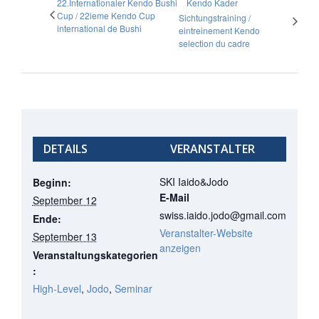
22.Internationaler Kendo Bushi
Kendo Kader
Cup / 22ieme Kendo Cup
Sichtungstraining /
international de Bushi
eintreinement Kendo
selection du cadre
DETAILS
VERANSTALTER
SKI Iaido&Jodo
Beginn:
E-Mail
September 12
swiss.iaido.jodo@gmail.com
Ende:
Veranstalter-Website
September 13
anzeigen
Veranstaltungskategorien
:
High-Level
,
Jodo
,
Seminar