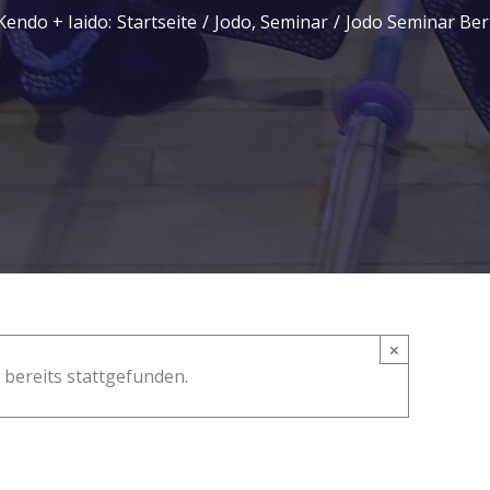
Kendo + Iaido
:
Startseite
/
Jodo
,
Seminar
/
Jodo Seminar Ber
×
 bereits stattgefunden.