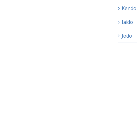
Kendo
Iaido
Jodo
Swiss Kendo + Iaido
| All Rights Reserved |
info@kendo.ch