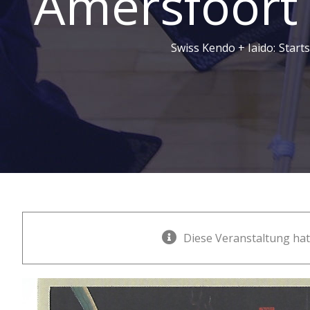
Amersfoort 
Swiss Kendo + Iaido
:
Starts
Diese Veranstaltung hat