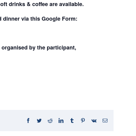
t drinks & coffee are available.
d dinner via this Google Form:
rganised by the participant,
Facebook
Twitter
Reddit
LinkedIn
Tumblr
Pinterest
Vk
E-
Mail