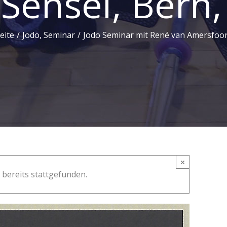
Sensei, Bern,
eite
/
Jodo
,
Seminar
/
Jodo Seminar mit René van Amersfoort
×
 bereits stattgefunden.