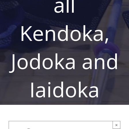
all
Kendoka,
Jodoka and
Iaidoka
Kendo Kata Seminar &
Taikai for all Kendoka,
×