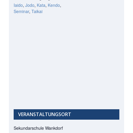
Iaido
,
Jodo
,
Kata
,
Kendo
,
Seminar
,
Taikai
VERANSTALTUNGSORT
Sekundarschule Wankdorf