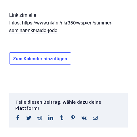
Link zim alle
Infos:
https://www.nkr.nl/nkr350/wsp/en/summer-
seminar-nkr-iaido-jodo
Zum Kalender hinzufügen
Teile diesen Beitrag, wähle dazu deine
Plattform!
Facebook
Twitter
Reddit
LinkedIn
Tumblr
Pinterest
Vk
E-
Mail