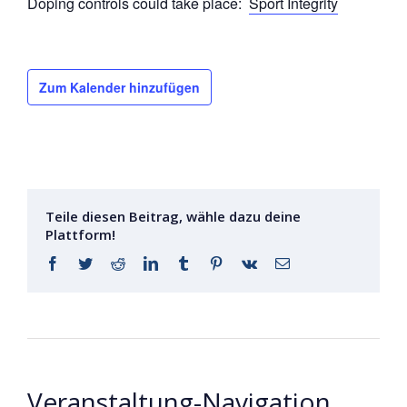
Doping controls could take place:
Sport Integrity
Zum Kalender hinzufügen
Teile diesen Beitrag, wähle dazu deine
Plattform!
Facebook
Twitter
Reddit
LinkedIn
Tumblr
Pinterest
Vk
E-
Mail
Veranstaltung-Navigation