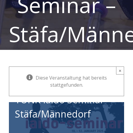
Seminar –
Stäfa/Männe
×
Diese Veranstaltung hat bereits
ZNKR, Koryu und
stattgefunden.
TUNK Iaido Seminar –
Stäfa/Männedorf