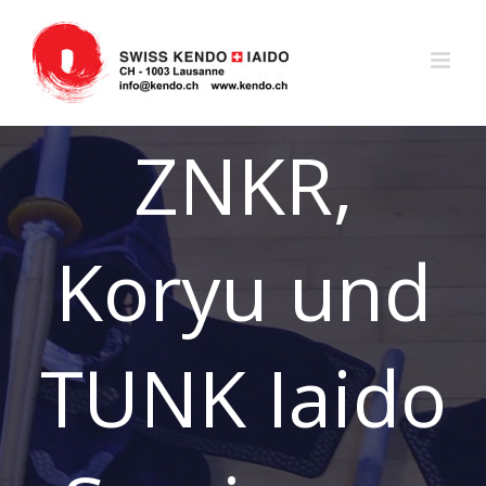
Zum
Inhalt
springen
ZNKR,
Koryu und
TUNK Iaido