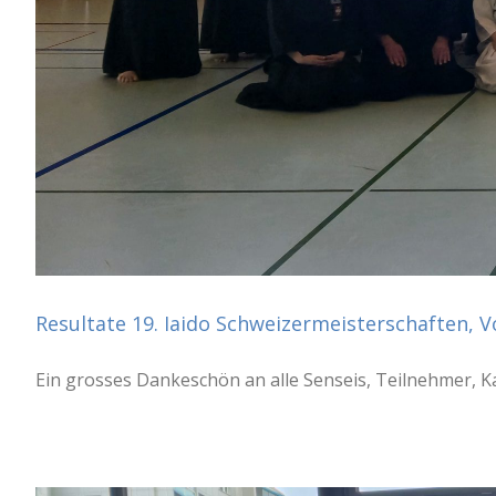
Resultate 19. Iaido Schweizermeisterschaften, Vo
Ein grosses Dankeschön an alle Senseis, Teilnehmer, Kam