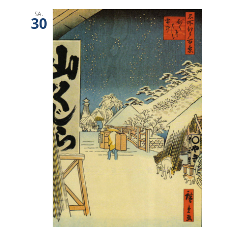
SA.
30