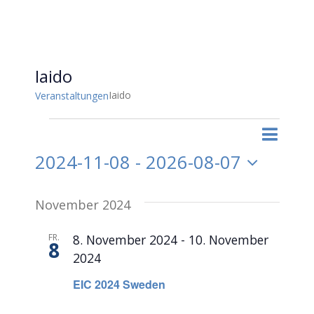
Iaido
Iaido
Veranstaltungen
Veranstaltungen
Vera
Liste
Suche
Veran
Ansi
2024-11-08
 - 
2026-08-07
Suche
Datum
Navi
November 2024
und
wählen.
FR.
8. November 2024
-
10. November
Ansich
8
2024
Naviga
EIC 2024 Sweden